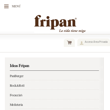
MENÚ
Acceso Área Privada
Ideas Fripan
PanBurger
Rock&Roll
Focaccia's
Molletería