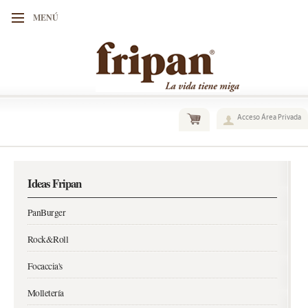
MENÚ
Acceso Área Privada
Ideas Fripan
PanBurger
Rock&Roll
Focaccia's
Molletería