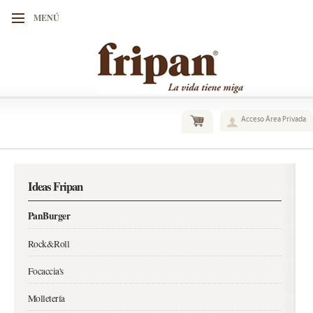
MENÚ
Acceso Área Privada
Ideas Fripan
PanBurger
Rock&Roll
Focaccia's
Molletería