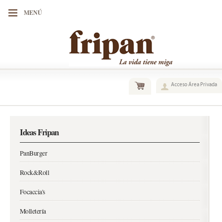
MENÚ
Acceso Área Privada
Ideas Fripan
PanBurger
Rock&Roll
Focaccia's
Molletería