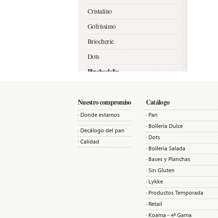
Cristalino
Gofríssimo
Briocherie
Dots
Pinchodelia
Mangas y Bases
Nuestro compromiso
Catálogo
Donde estamos
Pan
Bollería Dulce
Decálogo del pan
Dots
Calidad
Bollería Salada
Bases y Planchas
Sin Gluten
Lykke
Productos Temporada
Retail
Koama - 4ª Gama