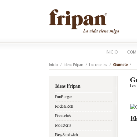
INICIO
COM
Inicio
Ideas Fripan
Las recetas
Grumete
Gr
Ideas Fripan
Las
PanBurger
Rock&Roll
El
Focaccia's
Molletería
EasySandwich