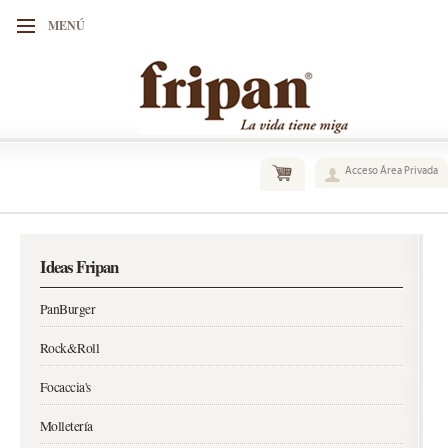
MENÚ
Acceso Área Privada
Ideas Fripan
PanBurger
Rock&Roll
Focaccia's
Molletería