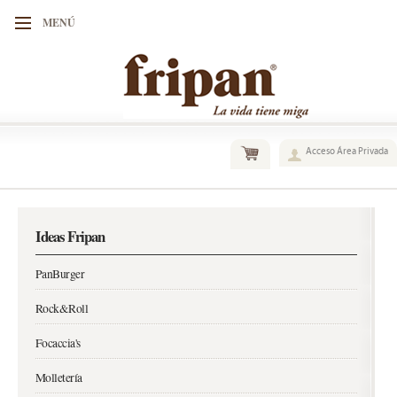
MENÚ
Acceso Área Privada
Ideas Fripan
PanBurger
Rock&Roll
Focaccia's
Molletería