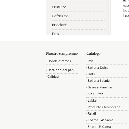
Abr
ace
Cristalino
fre
Tap
Gofríssimo
Briocherie
Dots
Pinchodelia
Mangas y Bases
Nuestro compromiso
Catálogo
Donde estamos
Pan
Bollería Dulce
Decálogo del pan
Dots
Calidad
Bollería Salada
Bases y Planchas
Sin Gluten
Lykke
Productos Temporada
Retail
Koama - 4ª Gama
Friart - 5ª Gama