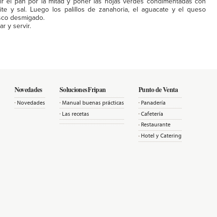
ir el pan por la mitad y poner las hojas verdes condimentadas con
ite y sal. Luego los palillos de zanahoria, el aguacate y el queso
sco desmigado.
ar y servir.
Novedades
Soluciones Fripan
Punto de Venta
Novedades
Manual buenas prácticas
Panadería
Las recetas
Cafetería
Restaurante
Hotel y Catering