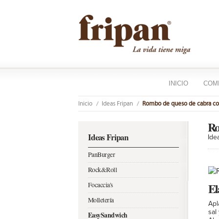
INICIO
COM
Inicio
Ideas Fripan
Rombo de queso de cabra co
Ro
Ideas Fripan
Ide
PanBurger
Rock&Roll
El
Focaccia's
Molletería
Apl
sal
EasySandwich