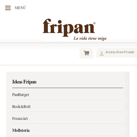
MENÚ
Acceso Área Privada
Ideas Fripan
PanBurger
Rock&Roll
Focaccia's
Molletería