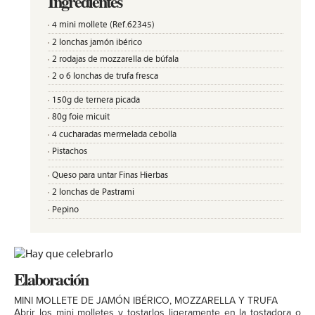
Ingredientes
4 mini mollete (Ref.62345)
2 lonchas jamón ibérico
2 rodajas de mozzarella de búfala
2 o 6 lonchas de trufa fresca
150g de ternera picada
80g foie micuit
4 cucharadas mermelada cebolla
Pistachos
Queso para untar Finas Hierbas
2 lonchas de Pastrami
Pepino
Elaboración
MINI MOLLETE DE JAMÓN IBÉRICO, MOZZARELLA Y TRUFA
Abrir los mini molletes y tostarlos ligeramente en la tostadora o