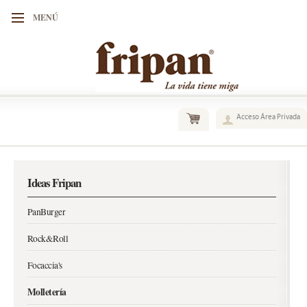
MENÚ
Acceso Área Privada
Ideas Fripan
PanBurger
Rock&Roll
Focaccia's
Molletería