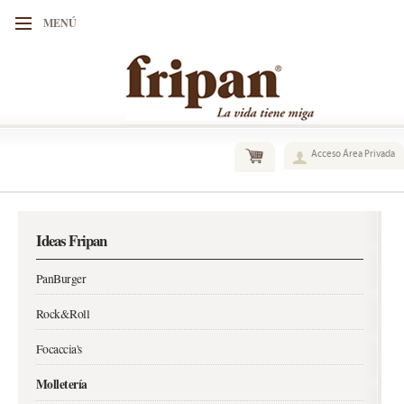
MENÚ
Acceso Área Privada
Ideas Fripan
PanBurger
Rock&Roll
Focaccia's
Molletería