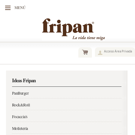
MENÚ
Acceso Área Privada
Ideas Fripan
PanBurger
Rock&Roll
Focaccia's
Molletería