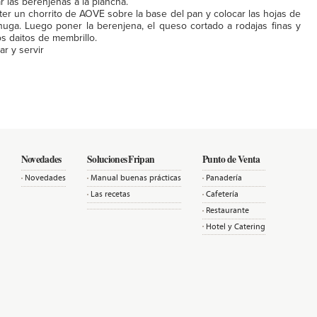
r las berenjenas a la plancha.
ter un chorrito de AOVE sobre la base del pan y colocar las hojas de
huga. Luego poner la berenjena, el queso cortado a rodajas finas y
s daitos de membrillo.
ar y servir
Novedades
Soluciones Fripan
Punto de Venta
Novedades
Manual buenas prácticas
Panadería
Las recetas
Cafetería
Restaurante
Hotel y Catering