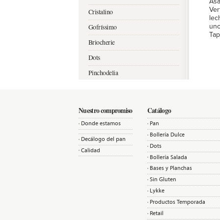
Asa
Ver
Cristalino
lec
uno
Gofríssimo
Tap
Briocherie
Dots
Pinchodelia
Mangas y Bases
Nuestro compromiso
Catálogo
Donde estamos
Pan
Bollería Dulce
Decálogo del pan
Dots
Calidad
Bollería Salada
Bases y Planchas
Sin Gluten
Lykke
Productos Temporada
Retail