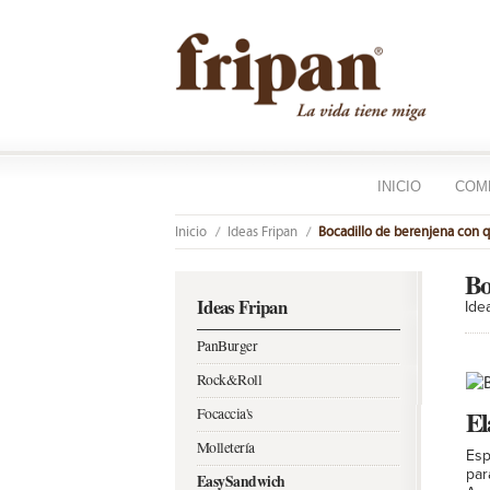
INICIO
COM
Inicio
Ideas Fripan
Bocadillo de berenjena con 
Bo
Ideas Fripan
Ide
PanBurger
Rock&Roll
El
Focaccia's
Molletería
Esp
par
EasySandwich